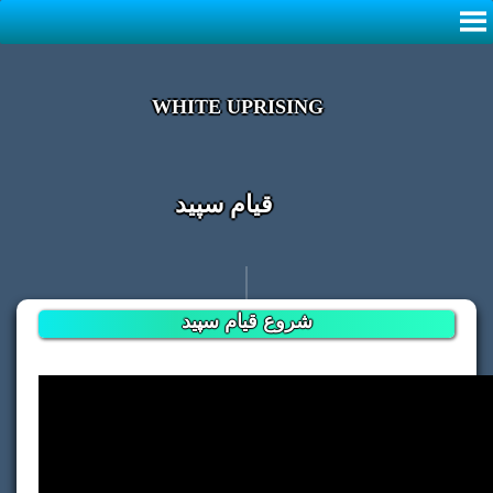
WHITE UPRISING
قیام سپید
شروع قیام سپید