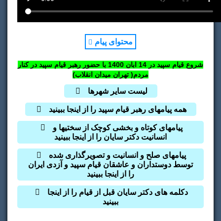
حضور رهبر قیام سپید در کنار برج میلاد.
محتوای پیام
فرمان قیام با تاریخ و مکان دقیق.
نقش دختران ، پسران ،سلبریتیها و خارج نشینان.
شروع قیام سپید در 14 ابان 1400 با حضور رهبر قیام سپید در کنار
مردم( تهران میدان انقلاب)
کوبش تاکتیکی مبارزه با سلاح سردو گرم در خیابان.
لیست سایر شهرها
وظایف رانندگان،کارخانجات،نانوایی.
همه پیامهای رهبر قیام سپید را از اینجا ببینید
پیوستن ارتش و پلیس به مردم.
پیامهای کوتاه و بخشی کوچک از سختیها و
انسانیت دکتر سایان را از اینجا ببینید
پیامهای صلح و انسانیت و تصویرگذاری شده
توسط دوستداران و عاشقان قیام سپید و آزدی ایران
را از اینجا ببینید
دکلمه‏ های دکتر سایان قبل از قیام را از اینجا
ببینید