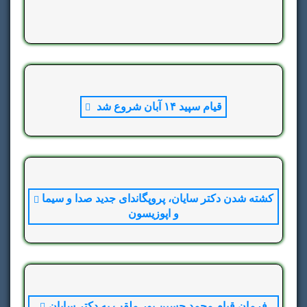
قیام سپید ۱۴ آبان شروع شد
قیام سپید ۱۴ آبان شروع شد
در حالیکه بسیاری از خبرگزاری‏های فارسی زبان ایران و
جهان روز جمعه چهارده آبان هزار و چهارصد همزمان با
شروع قیام سپید در میان بارش شدید باران در بیست و
یک استان ایران و آماده باش سراسری نیروهای مزدور
رژیم، به نشر خبر دروغ سپاه حرامی تروریست در مورد
کشته شدن دکتر سایان، پروپگاندای جدید صدا و سیما
کشته شدن دکتر سایان، پروپگاندای جدید صدا و سیما و
انحلال قیام سپید چهارده آبان بدلیل دستگیری چند فرد بی
و اپوزیسون
اپوزیسون
نام و نشان در استان البرز پرداختند، ما مردم ایران به
اطلاعات و سپاه حرامی و خامنه‌ای حقیر سه سال
فرمان رهبر قیام بزرگ ایرانیان ضمن تکذیب اخبار کذب
حقیرانه و بزدلانه در سکوت خبری در جستجوی رهبر قیام
سپاه حقیر، اعلام میداریم قیام سپید محدود به یک شهر و
سپید درمانده از همه جا حتی به بند پوتین رهبر قیام هم
یک استان نیست. قیام سپید یعنی همه مردم ایران و
دست نیافته، از اینرو آخرین حربه خود در تخریب و
چهارده آبان شروع قیام سپید چهارده آبان می باشد که در
ترساندن مردم با کات کردن تنها یک ثانیه از پیام سی رهبر
کوبش ششم پیام سی رهبر قیام اعلام شده است. از
فرمان قیام محمد حسین پور ملقب به دکتر سایان