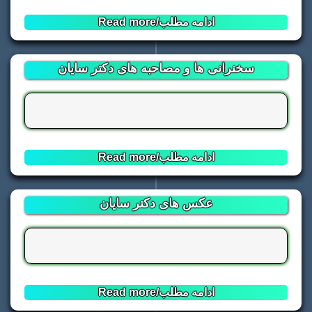
لینک دانلود فارسی
بوکان
: خیابان انقلاب
Read more/ادامه مطلب
میاندوآب
: خیابان خمینی
پیرانشهر
: خیابان آزادی غربی
ماکو
: خیابان طالقانی (حدفاصل میدان امام
📥
سخنرانی ها و مصاحبه های دکتر سایان
Download-Link Turkish
حسین تا خیابان مطهری)
تکاب
: میدان آزادی
سردشت
: خیابان وحدت
شاهین دژ
: حدفاصل میدان خمینی و میدان قیام
📥
قره ضیاالدین
: خیابان شهید بهشتی(از تقاطع امام
Download-Link English
تا خیابان معلم)
شوط
: خیابان ولیعصر شمالی
Read more/ادامه مطلب
اردبیل
📥
اردبیل
: چهارراه امام خمینی
عکس های دکتر سایان
Download-Link Deutsch
پارس آباد
: چهارراه امام خمینی
خلخال
: ( فلکه گاز تا میدان معلم)
مشگین شهر
: (میدان امام)
گرمی
: میدان خمینی (تقاطق خیابان شهید
بهشتی با خیابان معلم)
Read more/ادامه مطلب
اصفهان